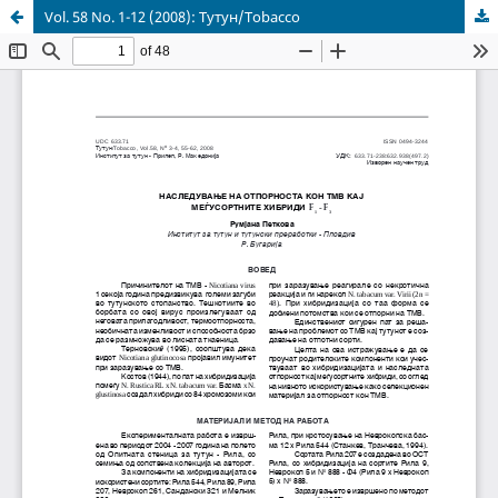
Vol. 58 No. 1-12 (2008): Тутун/Tobacco